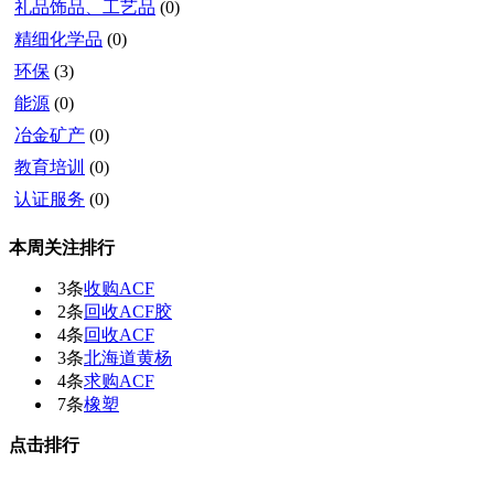
礼品饰品、工艺品
(0)
精细化学品
(0)
环保
(3)
能源
(0)
冶金矿产
(0)
教育培训
(0)
认证服务
(0)
本周关注排行
3条
收购ACF
2条
回收ACF胶
4条
回收ACF
3条
北海道黄杨
4条
求购ACF
7条
橡塑
点击排行